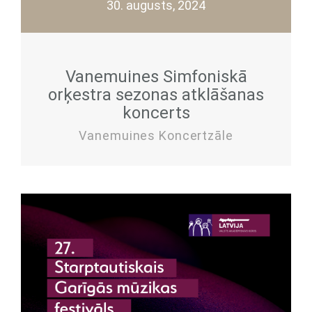
30. augusts, 2024
Vanemuines Simfoniskā
orķestra sezonas atklāšanas
koncerts
Vanemuines Koncertzāle