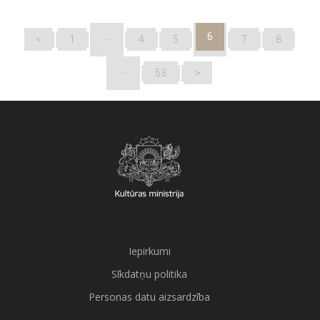
…
6
<
1
4
5
7
8
…
53
>
Iepirkumi
Sīkdatņu politika
Personas datu aizsardzība