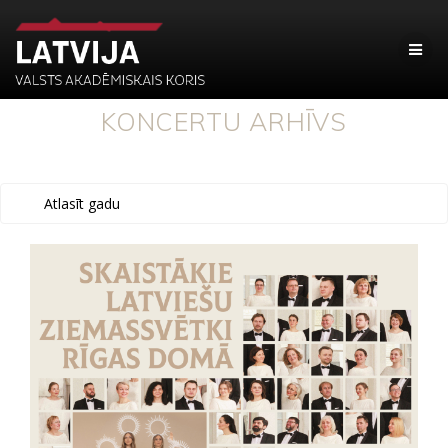
KONCERTU ARHĪVS