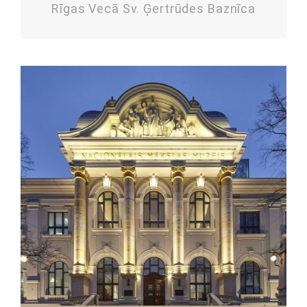
Rīgas Vecā Sv. Ģertrūdes Baznīca