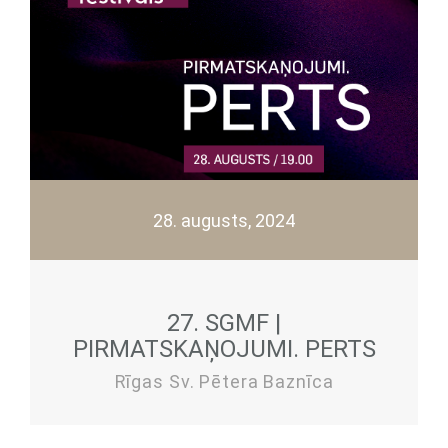
28. augusts, 2024
27. SGMF |
PIRMATSKAŅOJUMI. PERTS
Rīgas Sv. Pētera Baznīca