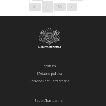
…
31
53
>
Iepirkumi
Sīkdatņu politika
Personas datu aizsardzība
Sadarbības partneri