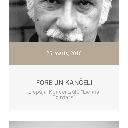
25. marts, 2016
FORĒ UN KANČELI
Liepāja, Koncertzālē "Lielais
Dzintars"