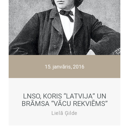
15. janvāris, 2016
LNSO, KORIS “LATVIJA” UN
BRĀMSA “VĀCU REKVIĒMS”
Lielā Ģilde