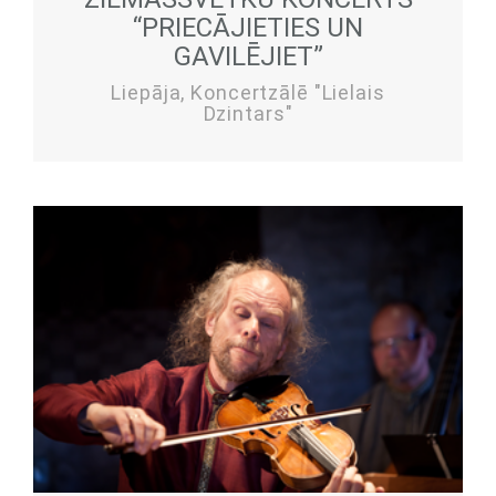
“PRIECĀJIETIES UN
GAVILĒJIET”
Liepāja, Koncertzālē "Lielais
Dzintars"