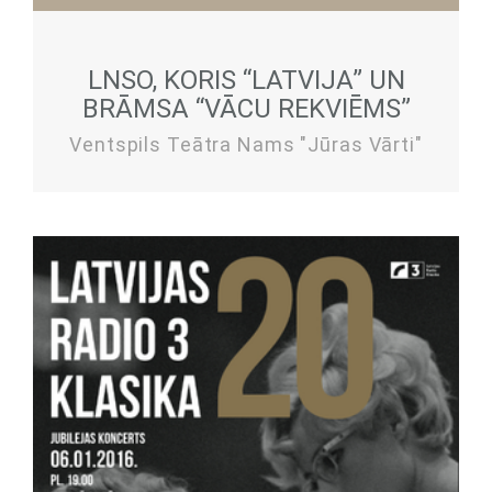
LNSO, KORIS “LATVIJA” UN
BRĀMSA “VĀCU REKVIĒMS”
Ventspils Teātra Nams "Jūras Vārti"