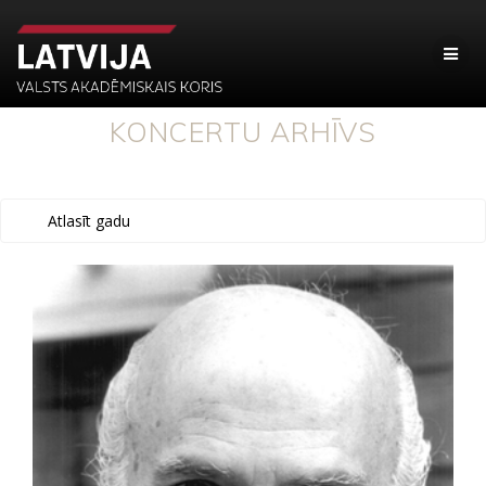
KONCERTU ARHĪVS