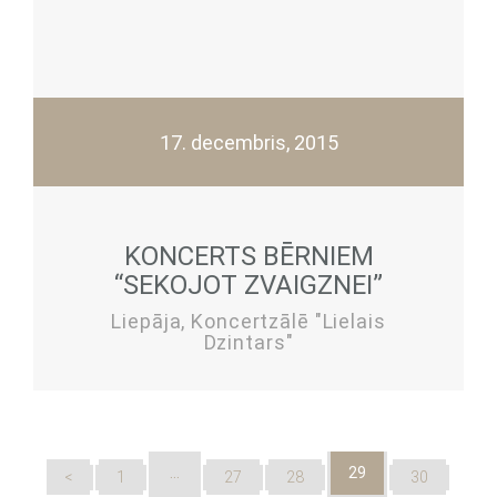
17. decembris, 2015
KONCERTS BĒRNIEM
“SEKOJOT ZVAIGZNEI”
Liepāja, Koncertzālē "Lielais
Dzintars"
…
29
<
1
27
28
30