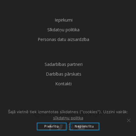
Iepirkumi
Sīkdatņu politika
Personas datu aizsardzība
Sadarbības partneri
Darbības pārskats
Kontakti
@StateChoirLATVIJA
Šajā vietnē tiek izmantotas sīkdatnes (''cookies''). Uzzini vairāk:
sīkdatņu politka
Piekrītu
Nepiekrītu