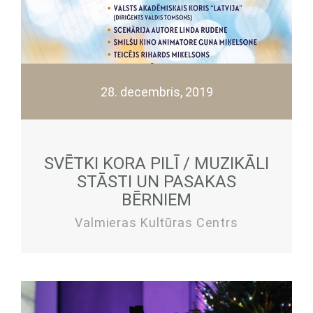
28. decembris, 2019
SVĒTKI KORA PILĪ / MUZIKĀLI
STĀSTI UN PASAKAS
BĒRNIEM
Valmieras Kultūras Centrs