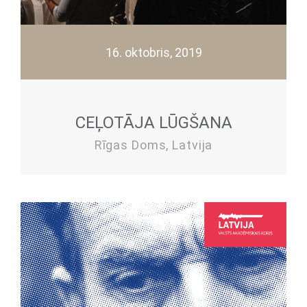
16. oktobris, 2019
CEĻOTĀJA LŪGŠANA
Rīgas Doms, Latvija