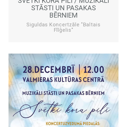
SVĒTKI KORA PILĪ / MUZIKĀLI
STĀSTI UN PASAKAS
BĒRNIEM
Siguldas Koncertzāle "Baltais
Flīģelis"