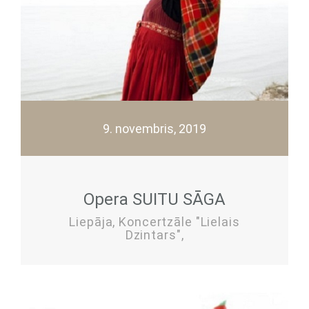
9. novembris, 2019
Opera SUITU SĀGA
Liepāja, Koncertzāle "Lielais
Dzintars",