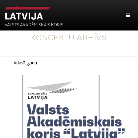
KONCERTU ARHĪVS