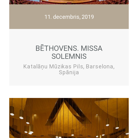
11. decembris, 2019
BĒTHOVENS. MISSA
SOLEMNIS
Katalāņu Mūzikas Pils, Barselona,
Spānija