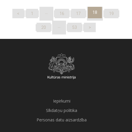
…
18
<
1
16
17
19
…
20
53
>
Iepirkumi
Sīkdatņu politika
Personas datu aizsardzība