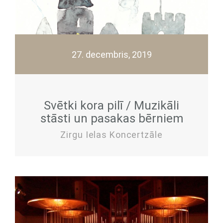
27. decembris, 2019
Svētki kora pilī / Muzikāli
stāsti un pasakas bērniem
Zirgu Ielas Koncertzāle