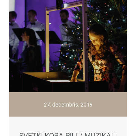
27. decembris, 2019
SVĒTKI KORA PILĪ / MUZIKĀLI