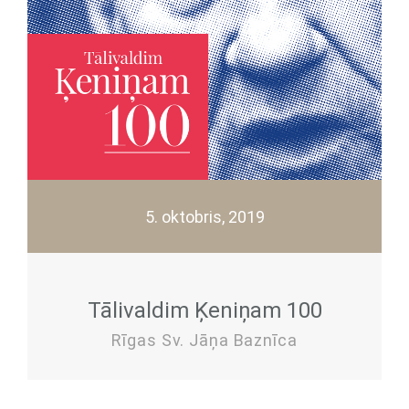
5. oktobris, 2019
Tālivaldim Ķeniņam 100
Rīgas Sv. Jāņa Baznīca