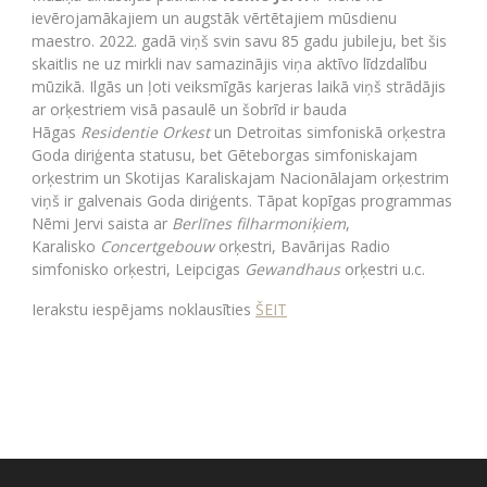
ievērojamākajiem un augstāk vērtētajiem mūsdienu
maestro. 2022. gadā viņš svin savu 85 gadu jubileju, bet šis
skaitlis ne uz mirkli nav samazinājis viņa aktīvo līdzdalību
mūzikā. Ilgās un ļoti veiksmīgās karjeras laikā viņš strādājis
ar orķestriem visā pasaulē un šobrīd ir bauda
Hāgas
Residentie Orkest
un Detroitas simfoniskā orķestra
Goda diriģenta statusu, bet Gēteborgas simfoniskajam
orķestrim un Skotijas Karaliskajam Nacionālajam orķestrim
viņš ir galvenais Goda diriģents. Tāpat kopīgas programmas
Nēmi Jervi saista ar
Berlīnes filharmoniķiem
,
Karalisko
Concertgebouw
orķestri, Bavārijas Radio
simfonisko orķestri, Leipcigas
Gewandhaus
orķestri u.c.
Ierakstu iespējams noklausīties
ŠEIT