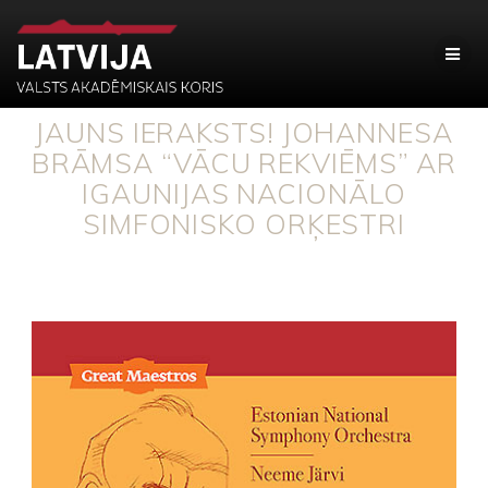
JAUNS IERAKSTS! JOHANNESA
BRĀMSA “VĀCU REKVIĒMS” AR
IGAUNIJAS NACIONĀLO
SIMFONISKO ORĶESTRI