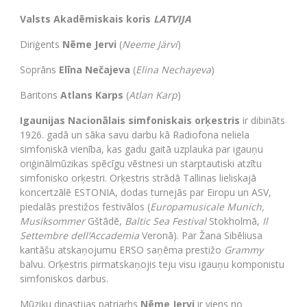
Valsts Akadēmiskais koris
LATVIJA
Diriģents
Nēme Jervi
(
Neeme Järvi
)
Soprāns
Elīna Nečajeva
(
Elina Nechayeva
)
Baritons
Atlans Karps
(
Atlan Karp
)
Igaunijas Nacionālais simfoniskais orķestris
ir dibināts
1926. gadā un sāka savu darbu kā Radiofona neliela
simfoniskā vienība, kas gadu gaitā uzplauka par igauņu
oriģinālmūzikas spēcīgu vēstnesi un starptautiski atzītu
simfonisko orķestri. Orķestris strādā Tallinas lieliskajā
koncertzālē ESTONIA, dodas turnejās par Eiropu un ASV,
piedalās prestižos festivālos (
Europamusicale Munich,
Musiksommer
Gštādē,
Baltic Sea Festival
Stokholmā,
Il
Settembre dell’Accademia
Veronā). Par Žana Sibēliusa
kantāšu atskaņojumu ERSO saņēma prestižo
Grammy
balvu. Orķestris pirmatskaņojis teju visu igauņu komponistu
simfoniskos darbus.
Mūziķu dinastijas patriarhs
Nēme Jervi
ir viens no