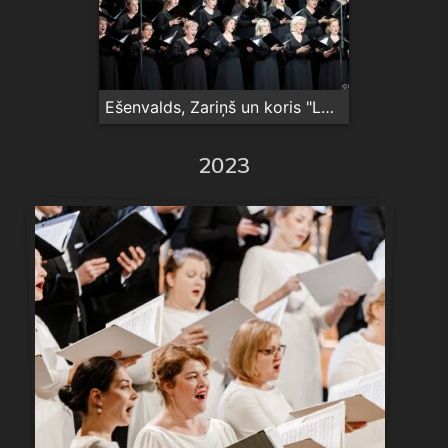
Ešenvalds, Zariņš un koris "Latvija". Vēstules. 2024.05.11. plkst. 19:00 K/z Cēsis EŠENVALDS, ZARIŅŠ UN KORIS “LATVIJA”. VĒSTULES Pasaules pirmatskaņojums Reinis Zariņš, klavieres Valsts akadēmiskais koris “Latvija” Diriģents Māris Sirmais Viens no Koncertzāles “Cēsis” desmitās jubilejas lielkoncertiem ar lielisku latviešu mākslinieku piedalīšanos! Pirmajā programmas daļā mūs gaida neparasta saspēle starp kori un pianistu - Džona Tavenera opusus izpildīs Vals
2023