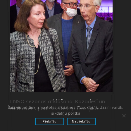
LNSO sezonas atklāšana. Kazadesī un
Šajā vietnē tiek izmantotas sīkdatnes (''cookies''). Uzzini vairāk:
Bēthovens | 08.10.2021. | Lielā Ģilde
sīkdatņu politka
Piekrītu
Nepiekrītu