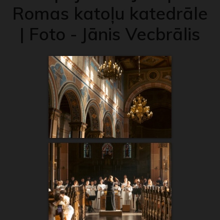
Romas katoļu katedrāle
| Foto - Jānis Vecbrālis