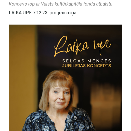
Koncerts top ar Valsts kultūrkapitāla fonda atbalstu
LAIKA UPE 7.12.23. programmiņa