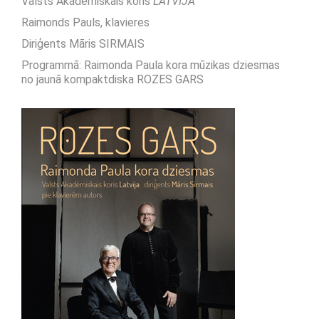
Valsts Akadēmiskais koris
LATVIJA
Raimonds Pauls, klavieres
Diriģents Māris SIRMAIS
Programmā: Raimonda Paula kora mūzikas dziesmas
no jaunā kompaktdiska ROZES GARS