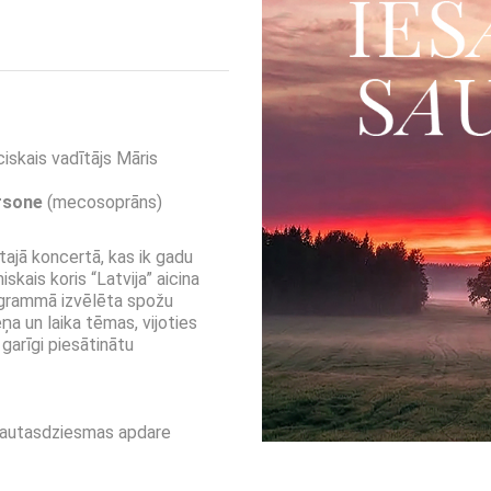
iskais vadītājs Māris
rsone
(mecosoprāns)
tajā koncertā, kas ik gadu
skais koris “Latvija” aicina
rogrammā izvēlēta spožu
ņa un laika tēmas, vijoties
garīgi piesātinātu
 tautasdziesmas apdare