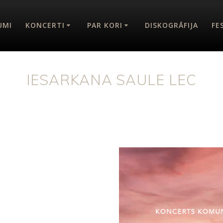
UMI
KONCERTI
PAR KORI
DISKOGRĀFIJA
FE
IESARKANA SAULE LEC