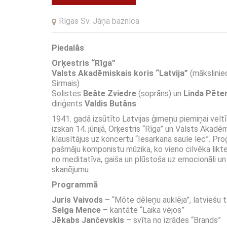
Rīgas Sv. Jāņa baznīca
Piedalās
Orķestris “Rīga”
Valsts Akadēmiskais koris “Latvija”
(māksliniec
Sirmais)
Solistes
Beāte Zviedre
(soprāns) un
Linda Pēte
diriģents
Valdis Butāns
1941. gadā izsūtīto Latvijas ģimeņu piemiņai veltī
izskan 14. jūnijā, Orķestris “Rīga” un Valsts Akadēmi
klausītājus uz koncertu “Iesarkana saule lec”. P
pašmāju komponistu mūzika, ko vieno cilvēka likte
no meditatīva, gaiša un plūstoša uz emocionāli un 
skanējumu.
Programmā
Juris Vaivods
– “Mōte dēleņu auklēja”, latviešu
Selga Mence
– kantāte “Laika vējos”
Jēkabs Jančevskis
– svīta no izrādes “Brands”