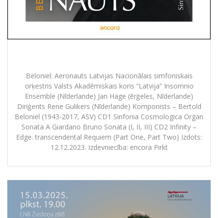
Beloniel: Aeronauts
Beloniel: Aeronauts Latvijas Nacionālais simfoniskais
orķestris Valsts Akadēmiskais koris “Latvija” Insomnio
Ensemble (Nīderlande) Jan Hage (ērģeles, Nīderlande)
Diriģents Rene Gulikers (Nīderlande) Komponists – Bertold
Beloniel (1943-2017, ASV) CD1 Sinfonia Cosmologica Organ
Sonata A Giardano Bruno Sonata (I, II, III) CD2 Infinity –
Edge. transcendental Requiem (Part One, Part Two) Izdots:
12.12.2023. Izdevniecība: encora Pirkt