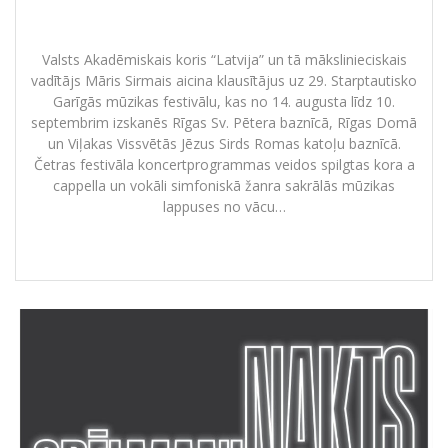
29. Starptautiskais Garīgās mūzikas
festivāls
Valsts Akadēmiskais koris “Latvija” un tā mākslinieciskais
vadītājs Māris Sirmais aicina klausītājus uz 29. Starptautisko
Garīgās mūzikas festivālu, kas no 14. augusta līdz 10.
septembrim izskanēs Rīgas Sv. Pētera baznīcā, Rīgas Domā
un Viļakas Vissvētās Jēzus Sirds Romas katoļu baznīcā.
Četras festivāla koncertprogrammas veidos spilgtas kora a
cappella un vokāli simfoniskā žanra sakrālās mūzikas
lappuses no vācu…