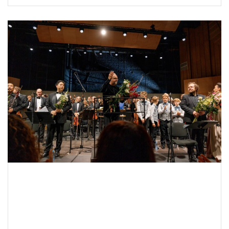
28. SGMF noslēguma koncerts BUDAS
PASIJA starp Lielās mūzikas balvas
2025 nominantiem!