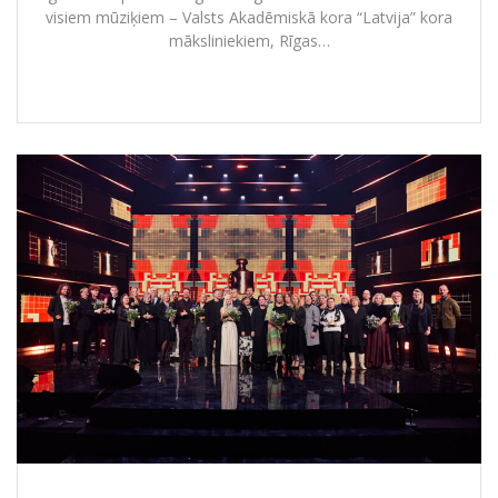
visiem mūziķiem – Valsts Akadēmiskā kora “Latvija” kora
māksliniekiem, Rīgas…