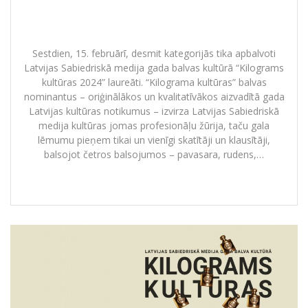
Iveta Apkalna un koris “Latvija” –
“Kilograms kultūras 2024” laureāti
Sestdien, 15. februārī, desmit kategorijās tika apbalvoti
Latvijas Sabiedriskā medija gada balvas kultūrā “Kilograms
kultūras 2024” laureāti. “Kilograma kultūras” balvas
nominantus – oriģinālākos un kvalitatīvākos aizvadītā gada
Latvijas kultūras notikumus – izvirza Latvijas Sabiedriskā
medija kultūras jomas profesionāļu žūrija, taču gala
lēmumu pieņem tikai un vienīgi skatītāji un klausītāji,
balsojot četros balsojumos – pavasara, rudens,…