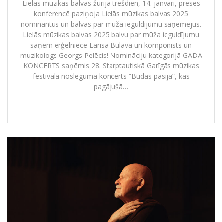
Lielās mūzikas balvas žūrija trešdien, 14. janvārī, preses
konferencē paziņoja Lielās mūzikas balvas 2025
nominantus un balvas par mūža ieguldījumu saņēmējus.
Lielās mūzikas balvas 2025 balvu par mūža ieguldījumu
saņem ērģelniece Larisa Bulava un komponists un
muzikologs Georgs Pelēcis! Nomināciju kategorijā GADA
KONCERTS saņēmis 28. Starptautiskā Garīgās mūzikas
festivāla noslēguma koncerts “Budas pasija”, kas
pagājušā…