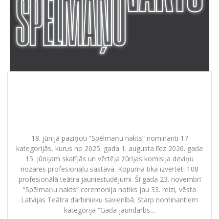
SPĒLMAŅU NAKTS nominācija Ērikam
Ešenvaldam par mūziku izrādei
“Indulis un Ārija”
18. jūnijā paziņoti “Spēlmaņu nakts” nominanti 17
kategorijās, kurus no 2025. gada 1. augusta līdz 2026. gada
15. jūnijam skatījās un vērtēja žūrijas komisija deviņu
nozares profesionāļu sastāvā. Kopumā tika izvērtēti 108
profesionālā teātra jauniestudējumi. Šī gada 23. novembrī
“Spēlmaņu nakts” ceremonija notiks jau 33. reizi, vēsta
Latvijas Teātra darbinieku savienībā. Starp nominantiem
kategorijā “Gada jaundarbs…