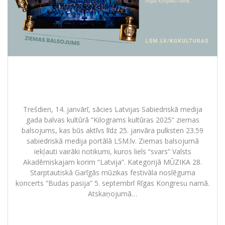
KILOGRAMS KULTŪRAS ziemas
balsojums
Trešdien, 14. janvārī, sācies Latvijas Sabiedriskā medija
gada balvas kultūrā “Kilograms kultūras 2025” ziemas
balsojums, kas būs aktīvs līdz 25. janvāra pulksten 23.59
sabiedriskā medija portālā LSM.lv. Ziemas balsojumā
iekļauti vairāki notikumi, kuros liels “svars” Valsts
Akadēmiskajam korim “Latvija”. Kategorijā MŪZIKA 28.
Starptautiskā Garīgās mūzikas festivāla noslēguma
koncerts “Budas pasija” 5. septembrī Rīgas Kongresu namā.
Atskaņojumā…