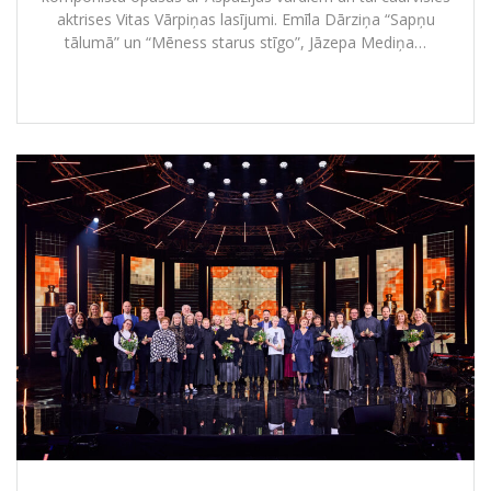
aktrises Vitas Vārpiņas lasījumi. Emīla Dārziņa “Sapņu
tālumā” un “Mēness starus stīgo”, Jāzepa Mediņa…