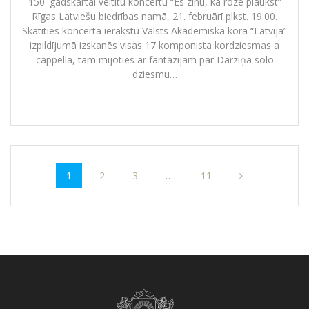
150. gadskārtai veltītu koncertu “Es zinu, kā roze plaukst”
Rīgas Latviešu biedrības namā, 21. februārī plkst. 19.00.
Skatīties koncerta ierakstu Valsts Akadēmiskā kora “Latvija”
izpildījumā izskanēs visas 17 komponista kordziesmas a
cappella, tām mijoties ar fantāzijām par Dārziņa solo
dziesmu…
1
2
3
…
11