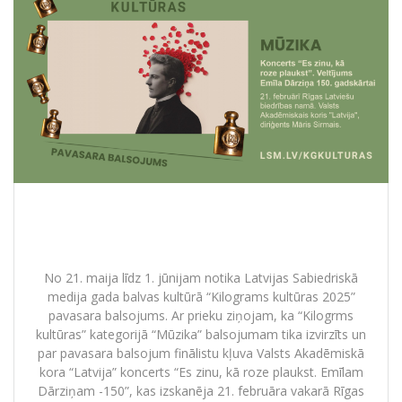
“Kilograms kultūras 2025” pavasara
balsojums
No 21. maija līdz 1. jūnijam notika Latvijas Sabiedriskā
medija gada balvas kultūrā “Kilograms kultūras 2025”
pavasara balsojums. Ar prieku ziņojam, ka “Kilogrms
kultūras” kategorijā “Mūzika” balsojumam tika izvirzīts un
par pavasara balsojum finālistu kļuva Valsts Akadēmiskā
kora “Latvija” koncerts “Es zinu, kā roze plaukst. Emīlam
Dārziņam -150”, kas izskanēja 21. februāra vakarā Rīgas