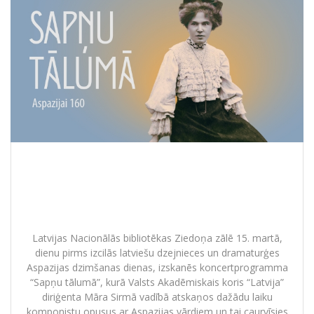
Ar koncertu “Sapņu tālumā” koris
“Latvija” atzīmēs Aspazijas 160 gadu
jubileju.
Latvijas Nacionālās bibliotēkas Ziedoņa zālē 15. martā,
dienu pirms izcilās latviešu dzejnieces un dramaturģes
Aspazijas dzimšanas dienas, izskanēs koncertprogramma
“Sapņu tālumā”, kurā Valsts Akadēmiskais koris “Latvija”
diriģenta Māra Sirmā vadībā atskaņos dažādu laiku
komponistu opusus ar Aspazijas vārdiem un tai caurvīsies