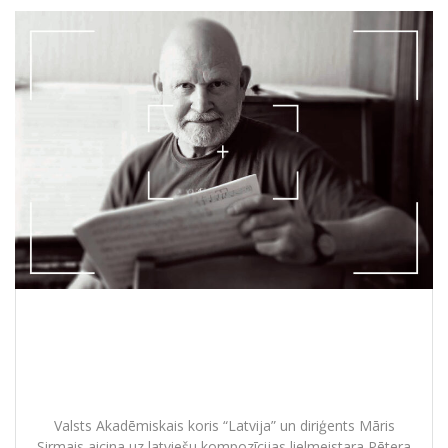
Ar koncertprogrammu “KLUSUMA
AUGLIS” koris “Latvija” sagaidīs
Pētera Vaska 80. jubilejas gadu
Valsts Akadēmiskais koris “Latvija” un diriģents Māris
Sirmais aicina uz latviešu kompozīcijas lielmeistara Pētera