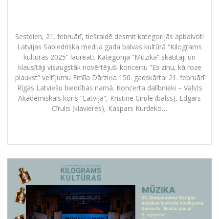
Latvijas Sabiedriskais medijs apbalvo
“Kilograms kultūras 2025” laureātus
Sestdien, 21. februārī, tiešraidē desmit kategorijās apbalvoti
Latvijas Sabiedriska medija gada balvas kultūrā “Kilograms
kultūras 2025” laureāti. Kategorijā “Mūzika” skatītāji un
klausītāji visaugstāk novērtējuši koncertu “Es zinu, kā roze
plaukst” veltījumu Emīla Dārziņa 150. gadskārtai 21. februārī
Rīgas Latviešu biedrības namā. Koncerta dalībnieki – Valsts
Akadēmiskais koris “Latvija”, Kristīne Cīrule (balss), Edgars
Cīrulis (klavieres), Kaspars Kurdeko…