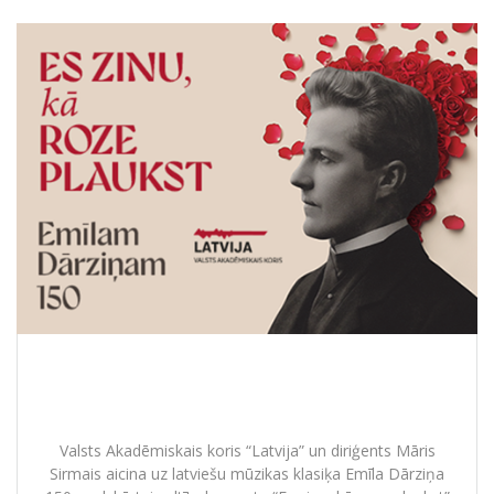
Koris “Latvija” atzīmē Emīla Dārziņa
150-gadi
Valsts Akadēmiskais koris “Latvija” un diriģents Māris
Sirmais aicina uz latviešu mūzikas klasiķa Emīla Dārziņa