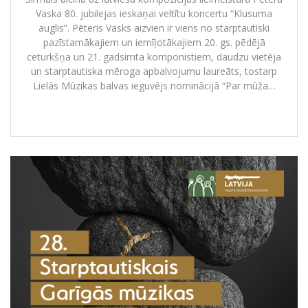
Vaska 80. jubilejas ieskaņai veltītu koncertu “Klusuma
auglis”. Pēteris Vasks aizvien ir viens no starptautiski
pazīstamākajiem un iemīļotākajiem 20. gs. pēdējā
ceturkšņa un 21. gadsimta komponistiem, daudzu vietēja
un starptautiska mēroga apbalvojumu laureāts, tostarp
Lielās Mūzikas balvas ieguvējs nominācijā “Par mūža…