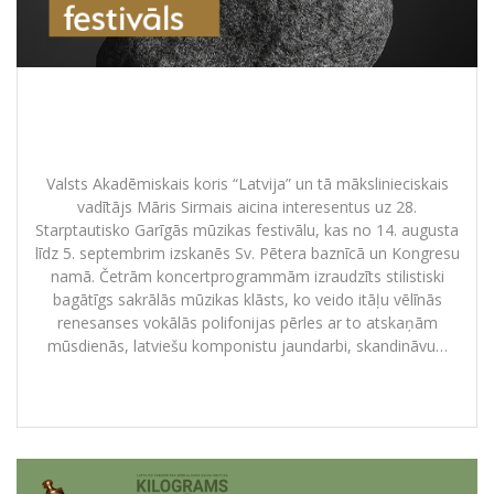
28. Starptautiskais Garīgās mūzikas
festivāls
Valsts Akadēmiskais koris “Latvija” un tā mākslinieciskais
vadītājs Māris Sirmais aicina interesentus uz 28.
Starptautisko Garīgās mūzikas festivālu, kas no 14. augusta
līdz 5. septembrim izskanēs Sv. Pētera baznīcā un Kongresu
namā. Četrām koncertprogrammām izraudzīts stilistiski
bagātīgs sakrālās mūzikas klāsts, ko veido itāļu vēlīnās
renesanses vokālās polifonijas pērles ar to atskaņām
mūsdienās, latviešu komponistu jaundarbi, skandināvu…