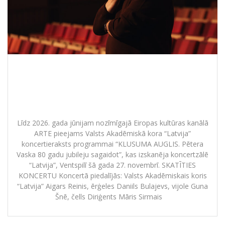
Koncertieraksts “KLUSUMA AUGLIS.
Pētera Vaska 80 gadu jubileju
sagaidot”
Līdz 2026. gada jūnijam nozīmīgajā Eiropas kultūras kanālā
ARTE pieejams Valsts Akadēmiskā kora “Latvija”
koncertieraksts programmai “KLUSUMA AUGLIS. Pētera
Vaska 80 gadu jubileju sagaidot”, kas izskanēja koncertzālē
“Latvija”, Ventspilī šā gada 27. novembrī. SKATĪTIES
KONCERTU Koncertā piedalījās: Valsts Akadēmiskais koris
“Latvija” Aigars Reinis, ērģeles Daniils Bulajevs, vijole Guna
Šnē, čells Diriģents Māris Sirmais