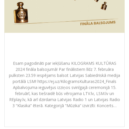
Koris “Latvija” – KILOGRAMS
KULTŪRAS 2024 fināla balsojumā
Esam pagodināti par iekļūšanu KILOGRAMS KULTŪRAS
2024 fināla balsojumā! Par finālistiem līdz 7. februāra
pulksten 23.59 iespējams balsot Latvijas Sabiedriskā medija
portālā LSM! https://ej.uz/KilogramsKulturas2024_Finals
Apbalvojuma ieguvējus izziņos svinīgajā ceremonijā 15.
februārī, kas tiešraidē būs vērojama LTV.lv, LSM.lv un
REplay.lv, kā arī dzirdama Latvijas Radio 1 un Latvijas Radio
3 “Klasika” ēterā. Kategorijā “Mūzika” izvirzīti: Koncerts…