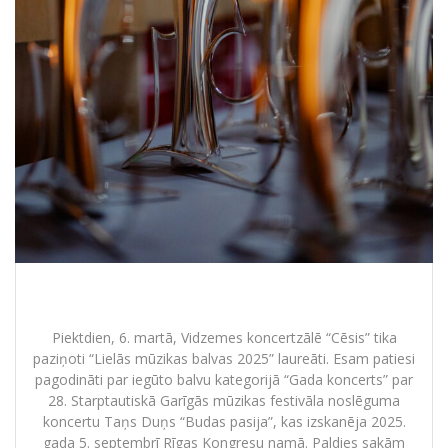
“Lielā mūzikas balva 2025” laureāti
Piektdien, 6. martā, Vidzemes koncertzālē “Cēsis” tika
paziņoti “Lielās mūzikas balvas 2025” laureāti. Esam patiesi
pagodināti par iegūto balvu kategorijā “Gada koncerts” par
28. Starptautiskā Garīgās mūzikas festivāla noslēguma
koncertu Taņs Duņs “Budas pasija”, kas izskanēja 2025.
gada 5. septembrī Rīgas Kongresu namā. Paldies sakām