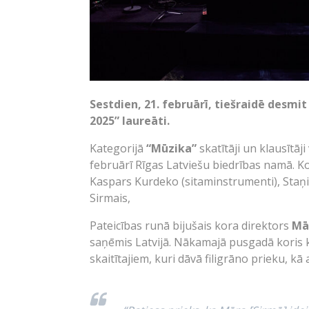
Sestdien, 21. februārī, tiešraidē desmi
2025” laureāti.
Kategorijā
“Mūzika”
skatītāji un klausītāj
februārī Rīgas Latviešu biedrības namā. Konc
Kaspars Kurdeko (sitaminstrumenti), Staņis
Sirmais,
Pateicības runā bijušais kora direktors
Mā
saņēmis Latvijā. Nākamajā pusgadā koris k
skaitītajiem, kuri dāvā filigrāno prieku, kā