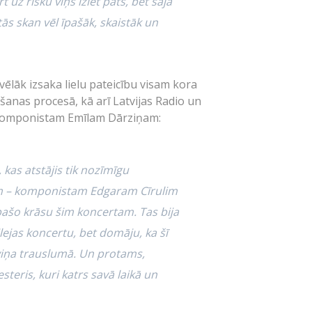
t uz risku viņš iziet pats, bet šajā
ās skan vēl īpašāk, skaistāk un
vēlāk izsaka lielu pateicību visam kora
šanas procesā, kā arī Latvijas Radio un
aka komponistam Emīlam Dārziņam:
, kas atstājis tik nozīmīgu
em – komponistam Edgaram Cīrulim
 īpašo krāsu šim koncertam. Tas bija
bilejas koncertu, bet domāju, ka šī
viņa trauslumā. Un protams,
steris, kuri katrs savā laikā un