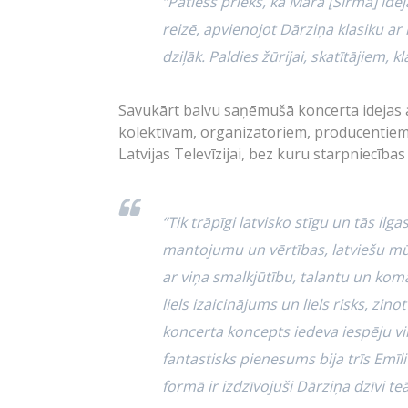
“Patiess prieks, ka Māra [Sirmā] ideja
reizē, apvienojot Dārziņa klasiku a
dziļāk. Paldies žūrijai, skatītājiem, 
Savukārt balvu saņēmušā koncerta idejas a
kolektīvam, organizatoriem, producentiem,
Latvijas Televīzijai, bez kuru starpniecīb
“Tik trāpīgi latvisko stīgu un tās il
mantojumu un vērtības, latviešu m
ar viņa smalkjūtību, talantu un koman
liels izaicinājums un liels risks, zin
koncerta koncepts iedeva iespēju v
fantastisks pienesums bija trīs Emīli
formā ir izdzīvojuši Dārziņa dzīvi teā