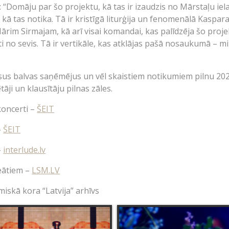
: “Domāju par šo projektu, kā tas ir izaudzis no Mārstaļu iela
, kā tas notika. Tā ir kristīgā liturģija un fenomenālā Kaspa
 Mārim Sirmajam, kā arī visai komandai, kas palīdzēja šo proje
pati no sevis. Tā ir vertikāle, kas atklājas pašā nosaukumā 
visus balvas saņēmējus un vēl skaistiem notikumiem pilnu 202
āji un klausītāju pilnas zāles.
koncerti –
ŠEIT
–
ŠEIT
–
interlude.lv
reātiem –
LSM.LV
iskā kora “Latvija” arhīvs