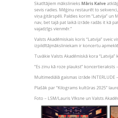
Skatītājiem mākslinieks
Māris Kalve
atklāj
sevis radies. Mēģinu restaurēt to sekvenci
viņa ģitārspēli. Paldies korim “Latvija” un
nav, bet tajā pat laikā izrāde radās it kā 
vajadzīgs vienmēr.”
Valsts Akadēmiskais koris “Latvija” sveic 
izpildītājmāksliniekam ir koncertu apmeklēt
Tuvākie Valsts Akadēmiskā kora “Latvija” 
“Es zinu kā roze plaukst” koncertieraksts 
Multimediālā gaismas izrāde INTERLUDE 
Plašāk par “Kilograms kultūras 2025” lau
Foto – LSM/Lauris Vīksne un Valsts Akadēm