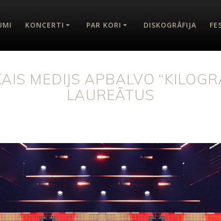
UMI
KONCERTI
PAR KORI
DISKOGRĀFIJA
FE
KAIS MEDIJS APBALVO “KILOG
LAUREĀTUS