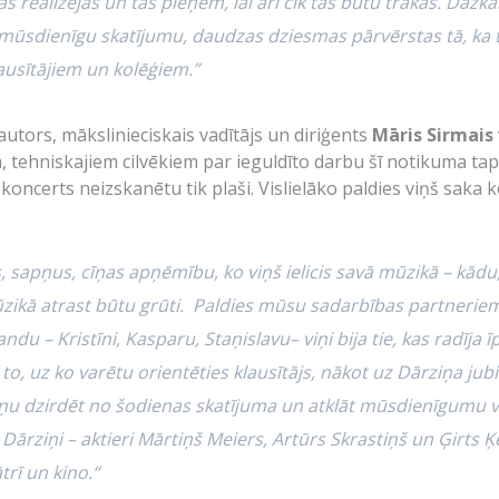
s realizējas un tās pieņem, lai arī cik tās būtu trakas. Dažkār
r mūsdienīgu skatījumu, daudzas dziesmas pārvērstas tā, ka t
klausītājiem un kolēģiem.”
utors, mākslinieciskais vadītājs un diriģents
Māris Sirmais
 tehniskajiem cilvēkiem par ieguldīto darbu šī notikuma tap
as koncerts neizskanētu tik plaši. Vislielāko paldies viņš s
gas, sapņus, cīņas apņēmību, ko viņš ielicis savā mūzikā – kādu
ūzikā atrast būtu grūti. Paldies mūsu sadarbības partneri
du – Kristīni, Kasparu, Staņislavu– viņi bija tie, kas radīja
ot to, uz ko varētu orientēties klausītājs, nākot uz Dārziņa ju
iņu dzirdēt no šodienas skatījuma un atklāt mūsdienīgumu 
 Dārziņi – aktieri Mārtiņš Meiers, Artūrs Skrastiņš un Ģirts Ķe
trī un kino.“