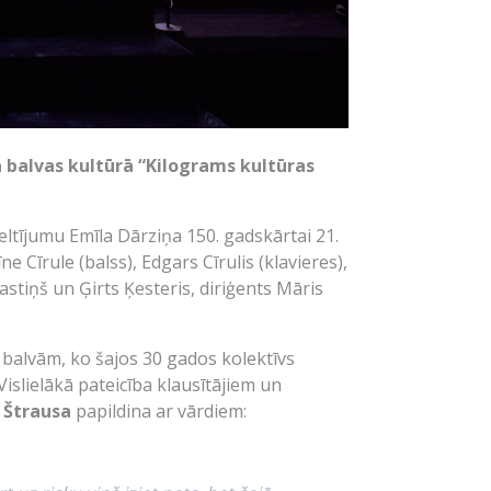
a balvas kultūrā “Kilograms kultūras
veltījumu Emīla Dārziņa 150. gadskārtai 21.
e Cīrule (balss), Edgars Cīrulis (klavieres),
stiņš un Ģirts Ķesteris, diriģents Māris
balvām, ko šajos 30 gados kolektīvs
slielākā pateicība klausītājiem un
 Štrausa
papildina ar vārdiem: