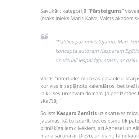
Savukārt kategorijā
“Pārsteigums”
visvai
(mākslinieks Māris Kalve, Valsts akadēmisk
“Paldies par novērtējumu. Man, k
koncepta autoram Kasparam Eglītim i
un vizuāli iespaidīgu stāstu ar dziļu
Vārds “interlude” mūzikas pasaulē ir starp
kur viss ir saplānots kalendāros, bet bieži 
laiku sev un savām domām. Ja pēc izrādes 
skatītāji.”
Solists
Kaspars Zemītis
uz skatuves teica
jausmas, kā to izdarīt, bet es esmu tik pat
brīnišķīgajiem cilvēkiem, arī Agnesei un Alis
mana saruna ar Dievu, un es no tā nekautrē