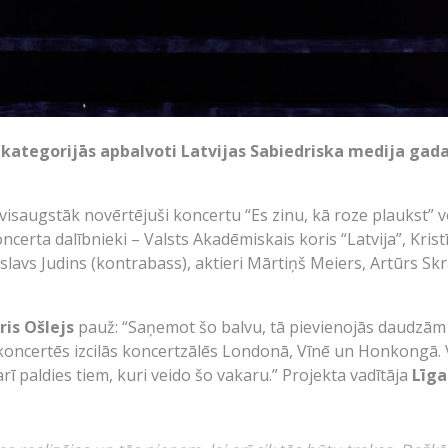
t kategorijās apbalvoti Latvijas Sabiedriska medija gad
i visaugstāk novērtējuši koncertu “Es zinu, kā roze plaukst” 
erta dalībnieki – Valsts Akadēmiskais koris “Latvija”, Kristīn
lavs Judins (kontrabass), aktieri Mārtiņš Meiers, Artūrs Skra
ris Ošlejs
pauž: “Saņemot šo balvu, tā pievienojās daudzām 
oncertēs izcilās koncertzālēs Londonā, Vīnē un Honkongā. Vi
 arī paldies tiem, kuri veido šo vakaru.” Projekta vadītāja
Līga