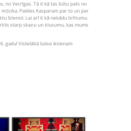
s, no Vecrīgas. Tā it kā tas būtu pats no
ra mūzika. Paldies Kasparam par to un par
ktu īstenot. Lai arī it kā nekādu brīnumu
– mirklis starp skaņu un klusumu, kas mums
6. gadu! Vislielākā balva ikvienam