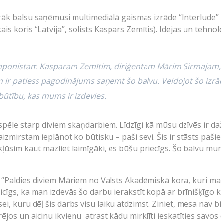
rāk balsu saņēmusi multimediālā gaismas izrāde “Interlude”
ais koris “Latvija”, solists Kaspars Zemītis). Idejas un tehn
omponistam Kasparam Zemītim, diriģentam Mārim Sirmajam
r patiess pagodinājums saņemt šo balvu. Veidojot šo izrādi,
 būtību, kas mums ir izdevies.
spēle starp diviem skaņdarbiem. Līdzīgi kā mūsu dzīvēs ir d
aizmirstam ieplānot ko būtisku – paši sevi. Šis ir stāsts paši
kļūsim kaut mazliet laimīgāki, es būšu priecīgs. Šo balvu mu
: “Paldies diviem Māriem no Valsts Akadēmiskā kora, kuri m
eicīgs, ka man izdevās šo darbu ierakstīt kopā ar brīnišķīgo 
ei, kuru dēļ šis darbs visu laiku atdzimst. Ziniet, mesa nav bi
jos un aicinu ikvienu atrast kādu mirklīti ieskatīties savos