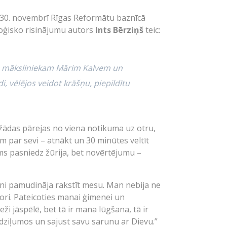
 30. novembrī Rīgas Reformātu baznīcā
oloģisko risinājumu autors
Ints Bērziņš
teic:
, māksliniekam Mārim Kalvem un
 vēlējos veidot krāšņu, piepildītu
ažādas pārejas no viena notikuma uz otru,
em par sevi – atnākt un 30 minūtes veltīt
ms pasniedz žūrija, bet novērtējumu –
ani pamudināja rakstīt mesu. Man nebija ne
kori. Pateicoties manai ģimenei un
eži jāspēlē, bet tā ir mana lūgšana, tā ir
 dziļumos un sajust savu sarunu ar Dievu.”