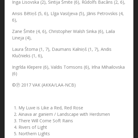
Inga Lisovska (2), Sintija Šmite (6), Rūdolfs Bacāns (2, 6),
Ansis Bētiņš (5, 6), Līga Vasiļjeva (5), Jānis Petrovskis (4,
6),
Zane Šmite (4, 6), Christopher Walsh Sinka (6), Laila
Lineja (4),
Laura Štoma (1, 7), Daumans Kalniņš (1, 7), Andis
Klučnieks (1, 6),
Ingrīda Klepere (6), Valdis Tomsons (6), Irīna Mihailovska
(6)
©Ⓟ 2017 VAK (AKKA/LAA-NCB)
My Luve is Like a Red, Red Rose
Ainava ar ganiem / Landscape with Herdsmen
There Will Come Soft Rains
Rivers of Light
Northern Lights