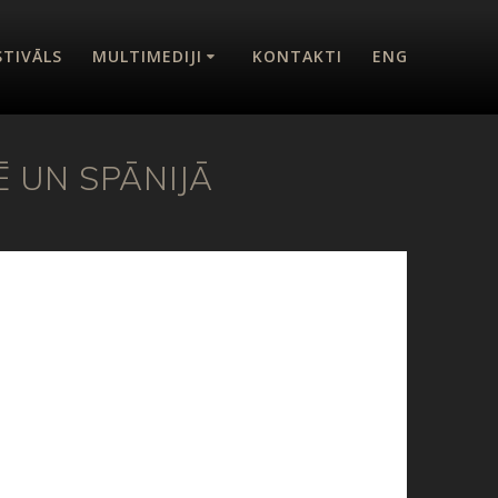
STIVĀLS
MULTIMEDIJI
KONTAKTI
ENG
Ē UN SPĀNIJĀ