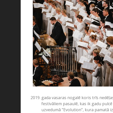
gada vasaras nogalē koris trīs nedēļa
festivāliem pasaulē, kas ik gadu pulcē 
uzvedumā ’’Evolution’’, kura pamatā i