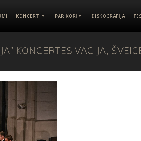
UMI
KONCERTI
PAR KORI
DISKOGRĀFIJA
FE
IJA” KONCERTĒS VĀCIJĀ, ŠVEIC