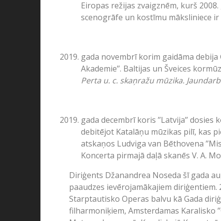
Eiropas režijas zvaigznēm, kurš 2008
scenogrāfe un kostīmu māksliniece ir 
gada novembrī korim gaidāma debija Cīr
Akademie’’. Baltijas un Šveices kormū
Perta u. c. skaņražu mūzika. Jaundar
gada decembrī koris ’’Latvija’’ dosies 
debitējot Katalāņu mūzikas pilī, kas p
atskaņos Ludviga van Bēthovena ’’Mis
Koncerta pirmajā daļā skanēs V. A. Moc
Diriģents Džanandrea Noseda šī gada augus
paaudzes ievērojamākajiem diriģentiem. 20
Starptautisko Operas balvu kā Gada diriģ
filharmoniķiem, Amsterdamas Karalisko ’’