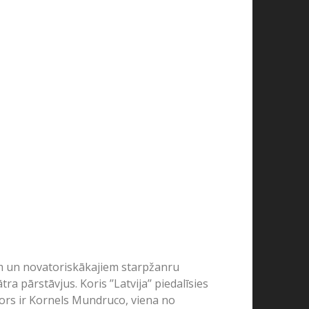
iem un novatoriskākajiem starpžanru
 pārstāvjus. Koris ’’Latvija’’ piedalīsies
sors ir Kornels Mundruco, viena no