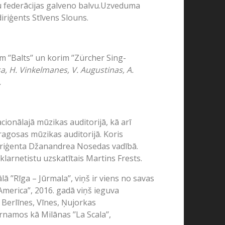
ķu federācijas galveno balvu.Uzveduma
iriģents Stīvens Slouns.
 ’’Balts’’ un korim ’’Zürcher Sing-
sa, H. Vinkelmanes, V. Augustinas, A.
.
acionālajā mūzikas auditorijā, kā arī
ragosas mūzikas auditorijā. Koris
diriģenta Džanandrea Nosedas vadībā.
klarnetistu uzskatītais Martins Frests.
’’Rīga – Jūrmala’’, viņš ir viens no savas
America”, 2016. gadā viņš ieguva
 Berlīnes, Vīnes, Ņujorkas
namos kā Milānas ’’La Scala’’,