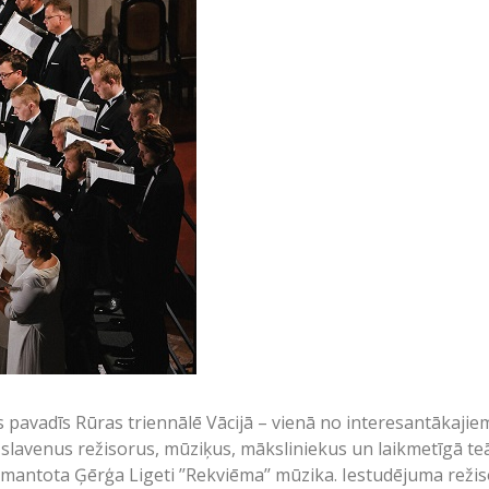
s pavadīs Rūras triennālē Vācijā – vienā no interesantākaj
slavenus režisorus, mūziķus, māksliniekus un laikmetīgā teātra
zmantota Ģērģa Ligeti ’’Rekviēma’’ mūzika. Iestudējuma reži