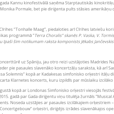
. gada Kannu kinofestivālā saņēma Starptautiskās kinokriti
Monika Pormale, bet pie diriģenta pults stāsies amerikāņu d
ihes ’’Tonhalle Maag’’, piedaloties arī Cīrihes latviešu korim
zikas programmā ’’
Terra Choralis’’ skanēs P. Vaska, V. Tormi
bu īpaši šim notikumam raksta komponists Jēkabs Jančevskis
koncerttūrē uz Spāniju, jau otro reizi uzstājoties Madrides N
ieder pie pasaules slavenāko koncertzāļu saraksta, kā arī Sa
sa Solemnis’’ kopā ar Kadakesas simfonisko orķestri itāļu 
arta Klarnetes koncerts, kuru izpildīs par mūslaiku izcilāko 
tā kopā ar Londonas Simfonisko orķestri viesojās festivālā 
15. gadā par Gada diriģentu viņu titulēja žurnāls ’’Musical 
ents. Noseda uzstājies ar pasaules izcilākajiem orķestriem –
Concertgebouw” orķestri, diriģējis izrādes slavenākajos oper