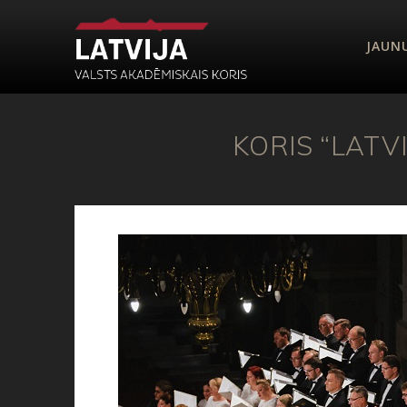
JAUN
KORIS “LATV