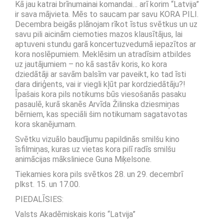
Kā jau katrai brīnumainai komandai… arī korim “Latvija”
ir sava mājvieta. Mēs to saucam par savu KORA PILI.
Decembra beigās plānojam rīkot īstus svētkus un uz
savu pili aicinām ciemoties mazos klausītājus, lai
aptuveni stundu garā koncertuzvedumā iepazītos ar
kora noslēpumiem. Meklēsim un atradīsim atbildes
uz jautājumiem – no kā sastāv koris, ko kora
dziedātāji ar savām balsīm var paveikt, ko tad īsti
dara diriģents, vai ir viegli kļūt par kordziedātāju?!
Īpašais kora pils notikums būs viesošanās pasaku
pasaulē, kurā skanēs Arvīda Žilinska dziesmiņas
bērniem, kas speciāli šim notikumam sagatavotas
kora skanējumam.
Svētku vizuālo baudījumu papildinās smilšu kino
īsfilmiņas, kuras uz vietas kora pilī radīs smilšu
animācijas māksliniece Guna Miķelsone.
Tiekamies kora pils svētkos 28. un 29. decembrī
plkst. 15. un 17.00.
PIEDALĪSIES:
Valsts Akadēmiskais koris “Latvija”