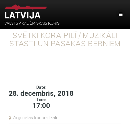
SVĒTKI KORA PILĪ / MUZIKĀLI
STĀSTI UN PASAKAS BĒRNIEM
Date:
28. decembris, 2018
Time:
17:00
Zirgu ielas koncertzāle