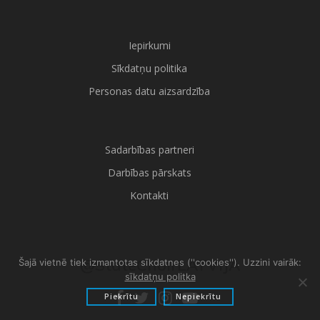
Iepirkumi
Sīkdatņu politika
Personas datu aizsardzība
Sadarbības partneri
Darbības pārskats
Kontakti
@StateChoirLATVIJA
Šajā vietnē tiek izmantotas sīkdatnes (''cookies''). Uzzini vairāk:
sīkdatņu politka
Piekrītu
Nepiekrītu