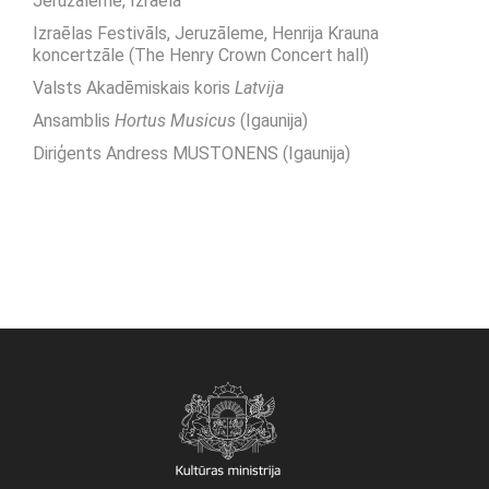
Jeruzāleme, Izraēla
Izraēlas Festivāls, Jeruzāleme, Henrija Krauna
koncertzāle (The Henry Crown Concert hall)
Valsts Akadēmiskais koris
Latvija
Ansamblis
Hortus Musicus
(Igaunija)
Diriģents Andress MUSTONENS (Igaunija)