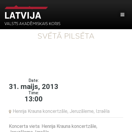
SVĒTĀ PILSĒTA
Date:
31. maijs, 2013
Time:
13:00
Henrija Krauna koncertzāle, Jeruzāleme, Izraēla
Koncerta vieta: Henrija Krauna koncertzāle,