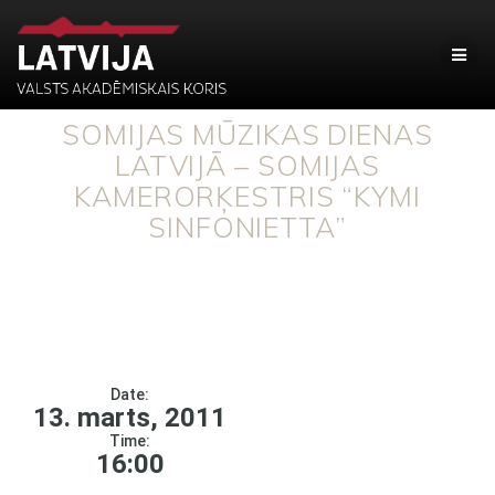
SOMIJAS MŪZIKAS DIENAS
LATVIJĀ – SOMIJAS
KAMERORĶESTRIS “KYMI
SINFONIETTA”
Date:
13. marts, 2011
Time:
16:00