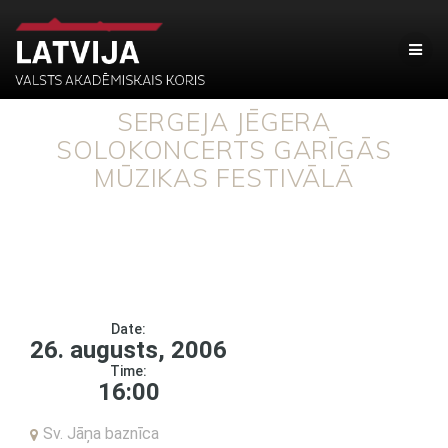
SERGEJA JĒGERA
SOLOKONCERTS GARĪGĀS
MŪZIKAS FESTIVĀLĀ
Date:
26. augusts, 2006
Time:
16:00
Sv. Jāņa baznīca