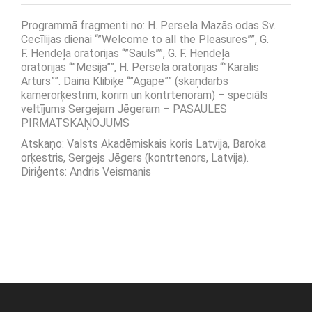
Programmā fragmenti no: H. Persela Mazās odas Sv.
Cecīlijas dienai “”Welcome to all the Pleasures””, G.
F. Hendeļa oratorijas “”Sauls””, G. F. Hendeļa
oratorijas “”Mesija””, H. Persela oratorijas “”Karalis
Arturs””. Daina Klibiķe “”Agape”” (skaņdarbs
kamerorķestrim, korim un kontrtenoram) – speciāls
veltījums Sergejam Jēgeram – PASAULES
PIRMATSKAŅOJUMS
Atskaņo: Valsts Akadēmiskais koris Latvija, Baroka
orķestris, Sergejs Jēgers (kontrtenors, Latvija).
Diriģents: Andris Veismanis