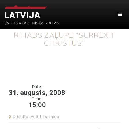
RIHADS ZAĻUPE “SURREXIT
CHRISTUS”
Date:
31. augusts, 2008
Time:
15:00
Dubultu ev. lut. baznīca