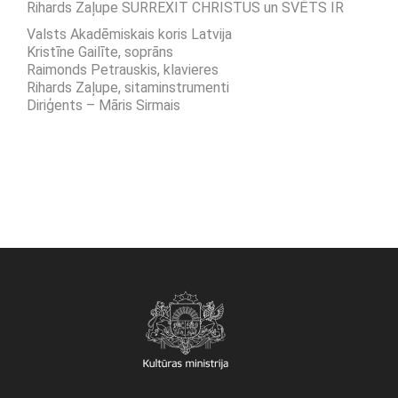
Rihards Zaļupe SURREXIT CHRISTUS un SVĒTS IR
Valsts Akadēmiskais koris Latvija
Kristīne Gailīte, soprāns
Raimonds Petrauskis, klavieres
Rihards Zaļupe, sitaminstrumenti
Diriģents – Māris Sirmais