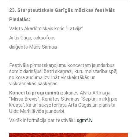
23. Starptautiskais Garīgās mūzikas festivāls
Piedalās:
Valsts Akadēmiskais koris “Latvija”
Artis Gāga, saksofons
diriģents Māris Sirmais
Festivāla pirmatskaņojumu koncertam jaundarbus
šoreiz darinājuši četri skaņraži, kuru meistarība spēj
no kora auduma izvilināt visskaistākās un
viskrāšņākās saskaņas.
Koncerta programmā
izskanēs Alvila Altmaņa
“Missa Brevis”, Renātes Stivriņas “Septiņi mirkļi pie
krusta”, kā arī saksofonista Arta Gāgas un pianista
Ulda Marhilēviča jaundarbi.
Vairāk informācija par festivālu:
sgmf.lv