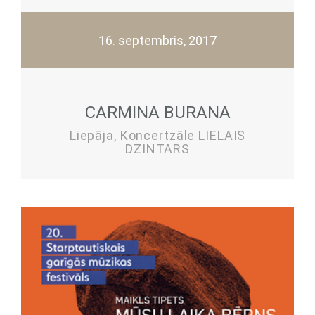
16. septembris, 2017
CARMINA BURANA
Liepāja, Koncertzāle LIELAIS
DZINTARS