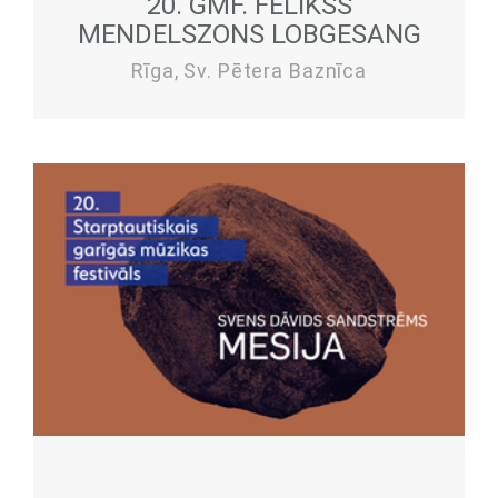
20. GMF. FĒLIKSS
MENDELSZONS LOBGESANG
Rīga, Sv. Pētera Baznīca