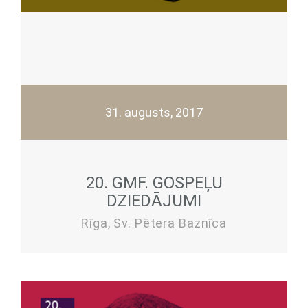
31. augusts, 2017
20. GMF. GOSPEĻU
DZIEDĀJUMI
Rīga, Sv. Pētera Baznīca