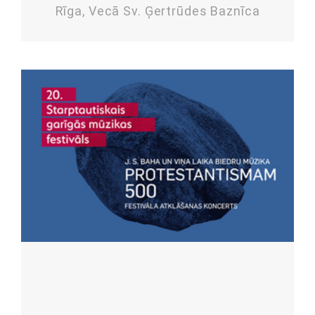
Rīga, Vecā Sv. Ģertrūdes Baznīca