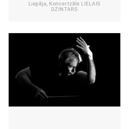
Liepāja, Koncertzāle LIELAIS
DZINTARS