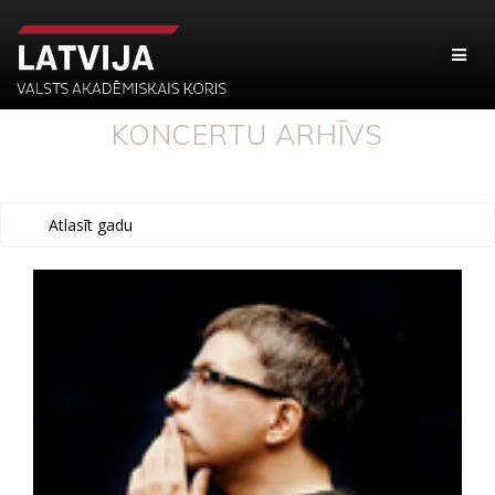
KONCERTU ARHĪVS