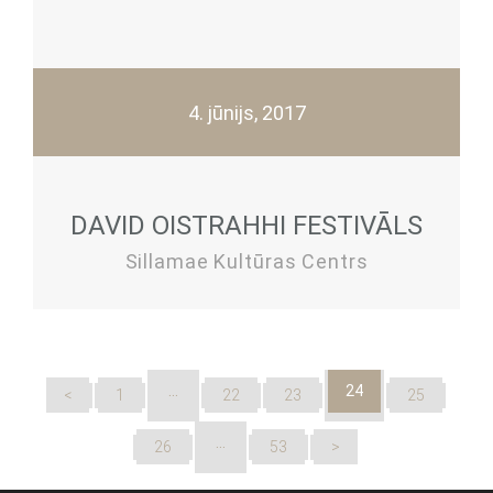
4. jūnijs, 2017
DAVID OISTRAHHI FESTIVĀLS
Sillamae Kultūras Centrs
…
24
<
1
22
23
25
…
26
53
>