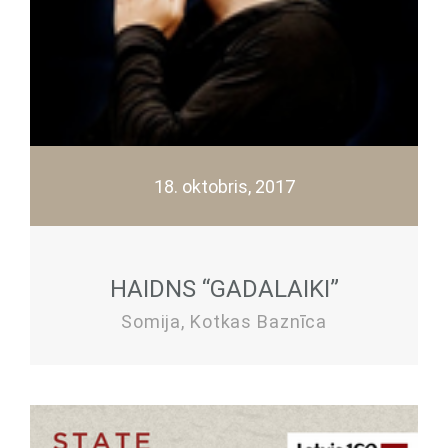
18. oktobris, 2017
HAIDNS “GADALAIKI”
Somija, Kotkas Baznīca