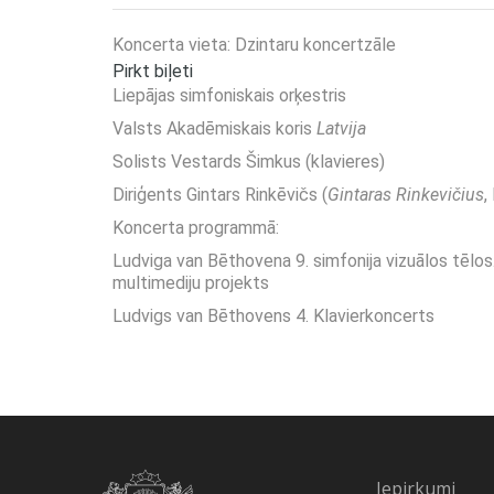
Koncerta vieta: Dzintaru koncertzāle
Pirkt biļeti
Liepājas simfoniskais orķestris
Valsts Akadēmiskais koris
Latvija
Solists Vestards Šimkus (klavieres)
Diriģents Gintars Rinkēvičs (
Gintaras Rinkevičius
,
Koncerta programmā:
Ludviga van Bēthovena 9. simfonija vizuālos tēlos
multimediju projekts
Ludvigs van Bēthovens 4. Klavierkoncerts
Iepirkumi