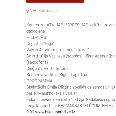
VEF Kultūras pils
Koncerts LATVIJAS IMPRESIJAS veltīts Latvijas
gadadienai
PIEDALĀS:
Orķestris “Rīga”
Valsts Akadēmiskais koris “Latvija”
Solisti Jūlija Vasiļjeva (soprāns), Jānis Apeinis (b
(saksofons)
Diriģents Valdis Butāns
Koncerta vadītāja Signe Lagzdiņa
PROGRAMMĀ:
Skaistākās Emīla Dārziņa vokālās dziesmas un la
pērle “Melanholiskais valsis”
Ērika Ešenvalda kantāte “Latvija. Gadalaiku impresi
Ieeja koncertā ar BEZMAKSAS IELŪGUMIEM – piee
9.00
www.bilesuparadize.lv