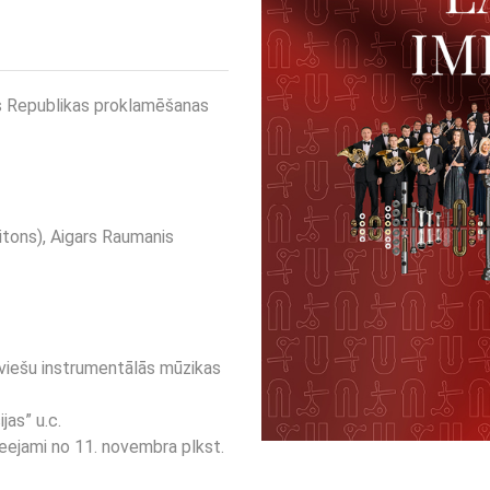
 Republikas proklamēšanas
aritons), Aigars Raumanis
tviešu instrumentālās mūzikas
jas” u.c.
jami no 11. novembra plkst.