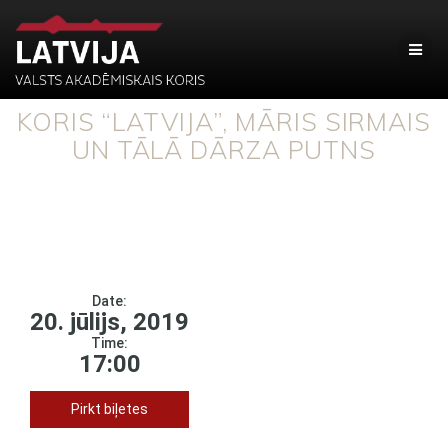
KORIS “LATVIJA”, MĀRIS SIRMAIS
UN TĀLĀ DĀRZA PUTNS
Date:
20. jūlijs, 2019
Time:
17:00
Pirkt biļetes