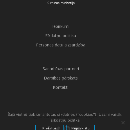
Iepirkumi
Sīkdatņu politika
Personas datu aizsardzība
Sadarbības partneri
Darbības pārskats
Kontakti
@StateChoirLATVIJA
Šajā vietnē tiek izmantotas sīkdatnes (''cookies''). Uzzini vairāk:
sīkdatņu politka
Piekrītu
Nepiekrītu