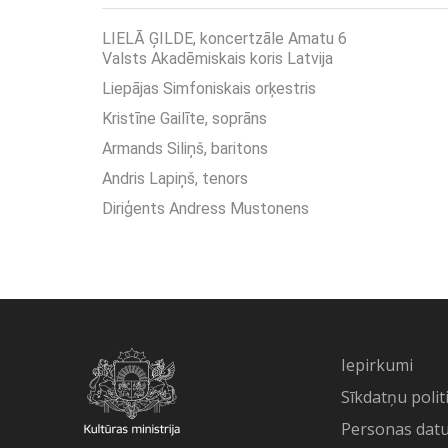
LIELĀ ĢILDE, koncertzāle Amatu 6
Valsts Akadēmiskais koris Latvija
Liepājas Simfoniskais orķestris
Kristīne Gailīte, soprāns
Armands Siliņš, baritons
Andris Lapiņš, tenors
Diriģents Andress Mustonens
Iepirkumi
Sīkdatņu polit
Personas datu