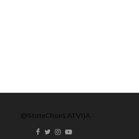
@StateChoirLATVIJA