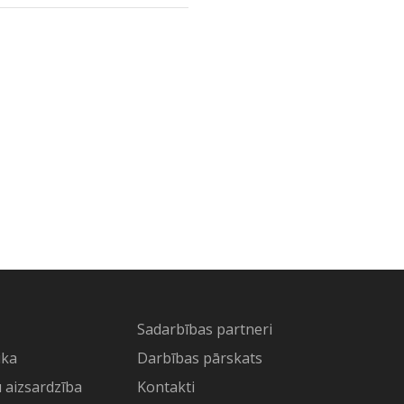
Sadarbības partneri
ika
Darbības pārskats
 aizsardzība
Kontakti