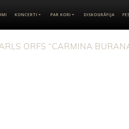
UMI
KONCERTI
PAR KORI
DISKOGRĀFIJA
FE
ARLS ORFS “CARMINA BURAN