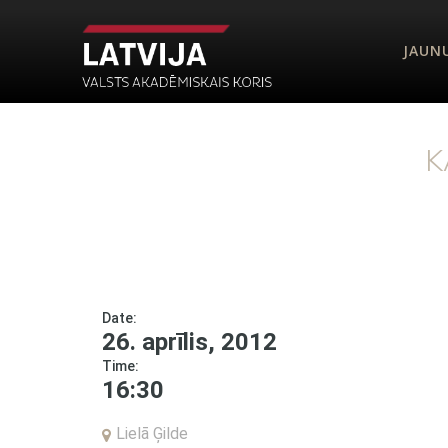
JAUN
K
Date:
26. aprīlis, 2012
Time:
16:30
Lielā Ģilde