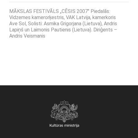
MĀKSLAS FESTIVĀLS „CĒSIS 2007″ Piedalās:
Vidzemes kamerorķestris, VAK Latvija, kamerkoris
Ave Sol, Solisti: Asmika Grigorjana (Lietuva), Andris
Lapiņš un Laimonis Pautienis (Lietuva). Diriģents –
Andris Veismanis