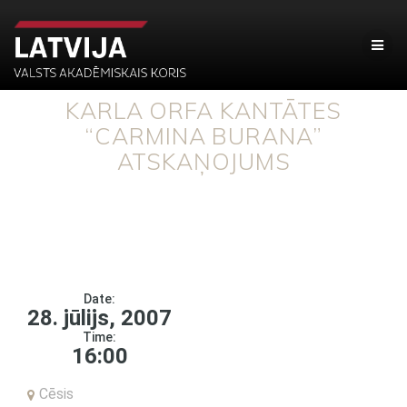
KARLA ORFA KANTĀTES
“CARMINA BURANA”
ATSKAŅOJUMS
Date:
28. jūlijs, 2007
Time:
16:00
Cēsis