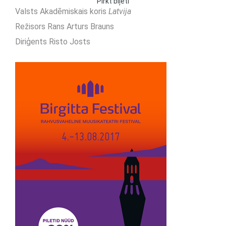
Pirkt biļeti
Valsts Akadēmiskais koris
Latvija
Režisors Rans Arturs Brauns
Diriģents Risto Josts