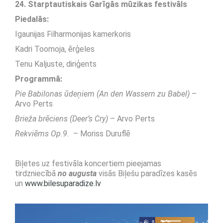
24. Starptautiskais Garīgās mūzikas festivāls
Piedalās:
Igaunijas Filharmonijas kamerkoris
Kadri Toomoja, ērģeles
Tenu Kaljuste, diriģents
Programmā:
Pie Babilonas ūdeņiem (An den Wassern zu Babel)
–
Arvo Perts
Brieža brēciens (Deer’s Cry)
– Arvo Perts
Rekviēms Op.9.
– Moriss Duruflē
Biļetes uz festivāla koncertiem pieejamas
tirdzniecībā
no augusta
visās Biļešu paradīzes kasēs
un
www.bilesuparadize.lv