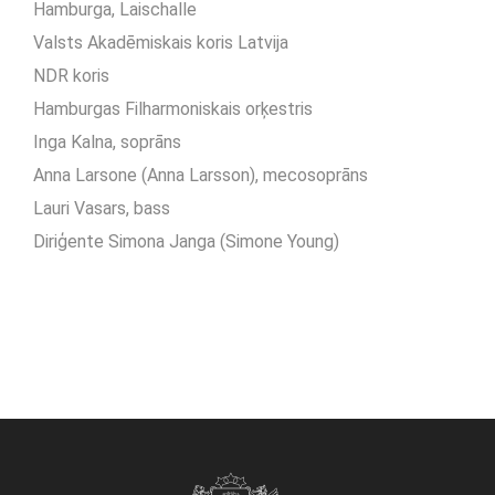
Hamburga, Laischalle
Valsts Akadēmiskais koris Latvija
NDR koris
Hamburgas Filharmoniskais orķestris
Inga Kalna, soprāns
Anna Larsone (Anna Larsson), mecosoprāns
Lauri Vasars, bass
Diriģente Simona Janga (Simone Young)