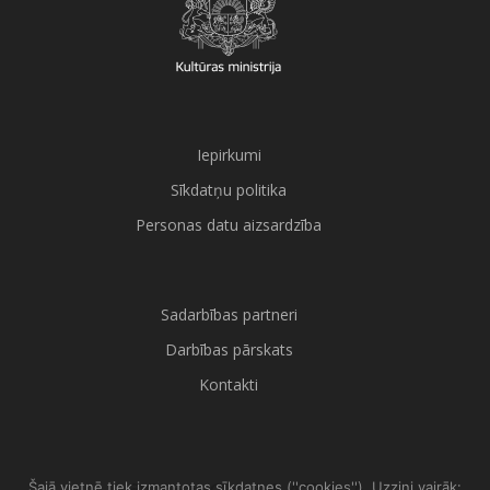
Iepirkumi
Sīkdatņu politika
Personas datu aizsardzība
Sadarbības partneri
Darbības pārskats
Kontakti
Šajā vietnē tiek izmantotas sīkdatnes (''cookies''). Uzzini vairāk: