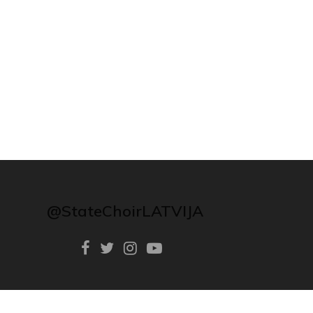
@StateChoirLATVIJA