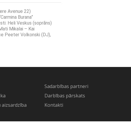
ere Avenue 22)
Carmina Burana”
sti: Heli Veskus (soprāns)
Mati Mikalai – Kai
ce Peeter Volkonski (DJ),
Sadarbības partneri
ika
Darbības pārskats
 aizsardzība
Kontakti