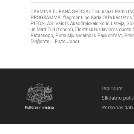
CARMINA BURANA SPECIALE Kuursaal, Pärnu (M
PROGRAMMĀ: fragmenti no Karla Orfa kantātes “
PIEDALĀS: Valsts Akadēmiskais koris Latvija, Soli
un Mati Turi (tenors), Elektriskās klavieres duets 
Ratassepp, Perkusiju ansamblis Paukenfest, Prin
Diriģents – Risto Joost.
Iepirkumi
Sīkdatņu polit
Personas datu