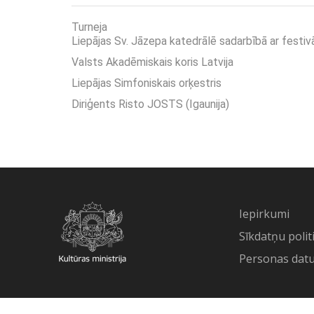
Turneja
Liepājas Sv. Jāzepa katedrālē sadarbībā ar festivā
Valsts Akadēmiskais koris Latvija
Liepājas Simfoniskais orķestris
Diriģents Risto JOSTS (Igaunija)
Iepirkumi
Sīkdatņu polit
Personas datu