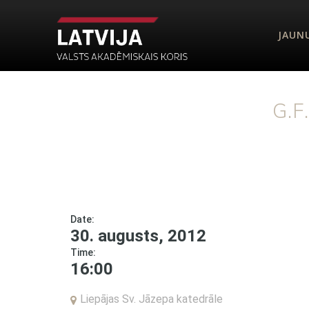
JAUN
G.F
Date:
30. augusts, 2012
Time:
16:00
Liepājas Sv. Jāzepa katedrāle