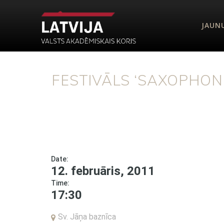
JAUN
FESTIVĀLS ‘SAXOPHONI
Date:
12. februāris, 2011
Time:
17:30
Sv. Jāņa baznīca