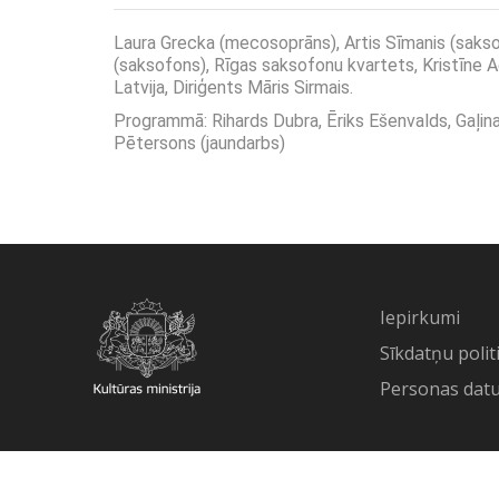
Laura Grecka (mecosoprāns), Artis Sīmanis (sakso
(saksofons), Rīgas saksofonu kvartets, Kristīne 
Latvija, Diriģents Māris Sirmais.
Programmā: Rihards Dubra, Ēriks Ešenvalds, Gaļina
Pētersons (jaundarbs)
Iepirkumi
Sīkdatņu polit
Personas datu