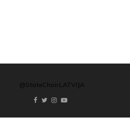
@StateChoirLATVIJA