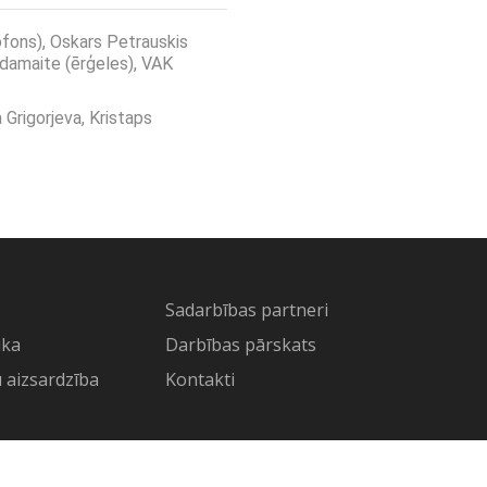
fons), Oskars Petrauskis
Adamaite (ērģeles), VAK
 Grigorjeva, Kristaps
Sadarbības partneri
ika
Darbības pārskats
 aizsardzība
Kontakti