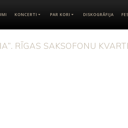
UMI
KONCERTI
PAR KORI
DISKOGRĀFIJA
FE
A”. RĪGAS SAKSOFONU KVARTE