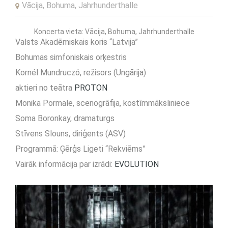
Vācija, Bohuma, Jahrhunderthalle
Koncerta vieta: Vācija, Bohuma, Jahrhunderthalle
Valsts Akadēmiskais koris “Latvija”
Bohumas simfoniskais orķestris
Kornél Mundruczó, režisors (Ungārija)
aktieri no teātra
PROTON
Monika Pormale, scenogrāfija, kostīmmāksliniece
Soma Boronkay, dramaturgs
Stīvens Slouns, diriģents (ASV)
Programmā: Ģērģs Ligeti “Rekviēms”
Vairāk informācija par izrādi:
EVOLUTION