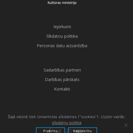
Iepirkumi
Sīkdatņu politika
Personas datu aizsardzība
Sadarbības partneri
Darbības pārskats
Kontakti
@StateChoirLATVIJA
Šajā vietnē tiek izmantotas sīkdatnes (''cookies''). Uzzini vairāk:
sīkdatņu politka
Piekrītu
Nepiekrītu