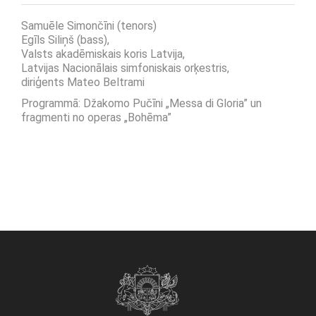
Samuēle Simončīni (tenors)
Egīls Siliņš (bass),
Valsts akadēmiskais koris Latvija,
Latvijas Nacionālais simfoniskais orķestris,
diriģents Mateo Beltrami
Programmā: Džakomo Pučīni „Messa di Gloria” un
fragmenti no operas „Bohēma”