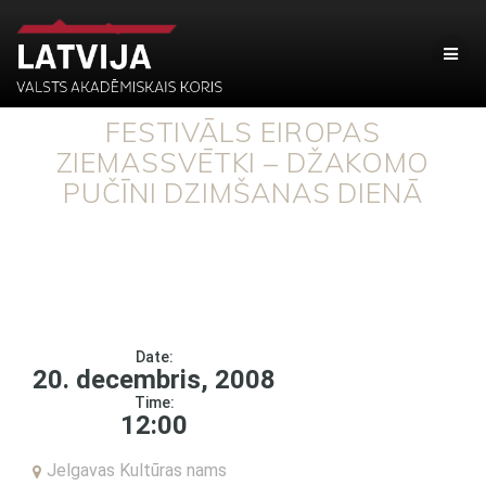
FESTIVĀLS EIROPAS
ZIEMASSVĒTKI – DŽAKOMO
PUČĪNI DZIMŠANAS DIENĀ
Date:
20. decembris, 2008
Time:
12:00
Jelgavas Kultūras nams