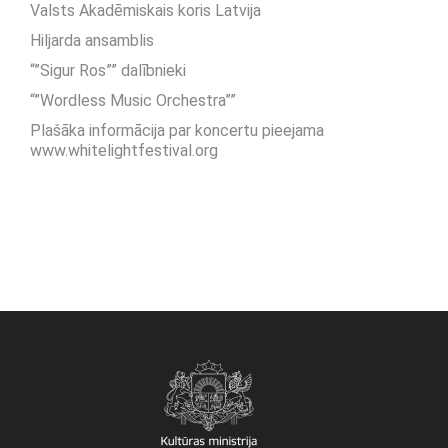
Valsts Akadēmiskais koris Latvija
Hiljarda ansamblis
“”Sigur Ros”” dalībnieki
“”Wordless Music Orchestra””
Plašāka informācija par koncertu pieejama
www.whitelightfestival.org