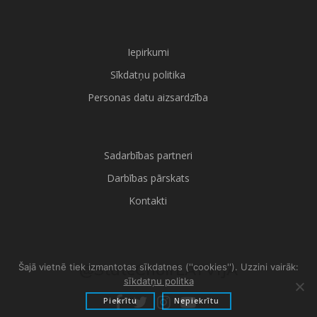
Iepirkumi
Sīkdatņu politika
Personas datu aizsardzība
Sadarbības partneri
Darbības pārskats
Kontakti
@StateChoirLATVIJA
Šajā vietnē tiek izmantotas sīkdatnes (''cookies''). Uzzini vairāk:
sīkdatņu politka
Piekrītu
Nepiekrītu