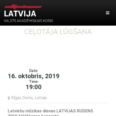
CEĻOTĀJA LŪGŠANA
Date:
16. oktobris, 2019
Time:
19:00
Rīgas Doms, Latvija
Latviešu mūzikas dienas LATVIJAS RUDENS