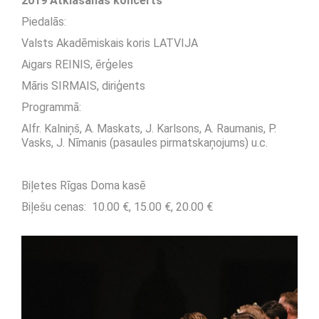
2019 Atklāšanas koncerts
Piedalās:
Valsts Akadēmiskais koris LATVIJA
Aigars REINIS, ērģeles
Māris SIRMAIS, diriģents
Programmā:
Alfr. Kalniņš, A. Maskats, J. Karlsons, A. Raumanis, P.
Vasks, J. Nīmanis (pasaules pirmatskaņojums) u.c.
Biļetes Rīgas Doma kasē
Biļešu cenas: 10.00 €, 15.00 €, 20.00 €