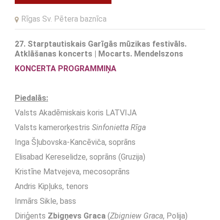
Rīgas Sv. Pētera baznīca
27. Starptautiskais Garīgās mūzikas festivāls.
Atklāšanas koncerts | Mocarts. Mendelszons
KONCERTA
PRO
GRAMMIŅA
Piedalās:
Valsts Akadēmiskais koris LATVIJA
Valsts kamerorķestris
Sinfonietta Rīga
Inga Šļubovska-Kancēviča, soprāns
Elisabad Kereselidze, soprāns (Gruzija)
Kristīne Matvejeva, mecosoprāns
Andris Kipļuks, tenors
Inmārs Sikle, bass
Diriģents
Zbigņevs Graca
(
Zbigniew Graca
, Polija)