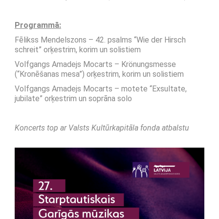
Programmā:
Fēlikss Mendelszons – 42. psalms “Wie der Hirsch
schreit” orķestrim, korim un solistiem
Volfgangs Amadejs Mocarts – Krönungsmesse
(“Kronēšanas mesa”) orķestrim, korim un solistiem
Volfgangs Amadejs Mocarts – motete “Exsultate,
jubilate” orķestrim un soprāna solo
Koncerts top ar Valsts Kultūrkapitāla fonda atbalstu