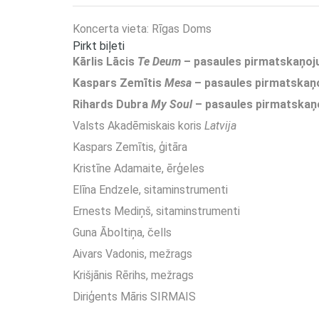
Koncerta vieta: Rīgas Doms
Pirkt biļeti
Kārlis Lācis
Te Deum
– pasaules pirmatskaņo
Kaspars Zemītis
Mesa
– pasaules pirmatska
Rihards Dubra
My Soul
– pasaules pirmatska
Valsts Akadēmiskais koris
Latvija
Kaspars Zemītis, ģitāra
Kristīne Adamaite, ērģeles
Elīna Endzele, sitaminstrumenti
Ernests Mediņš, sitaminstrumenti
Guna Āboltiņa, čells
Aivars Vadonis, mežrags
Krišjānis Rērihs, mežrags
Diriģents Māris SIRMAIS