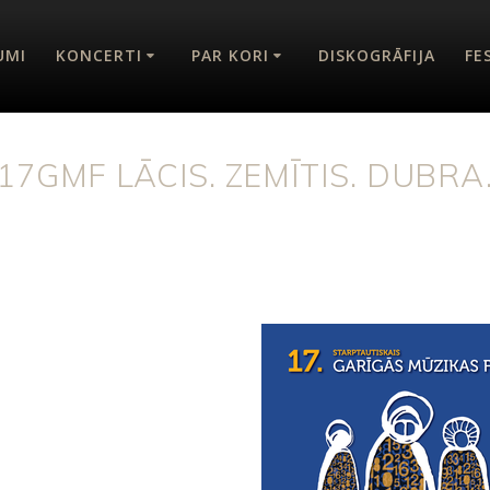
UMI
KONCERTI
PAR KORI
DISKOGRĀFIJA
FE
17GMF LĀCIS. ZEMĪTIS. DUBRA