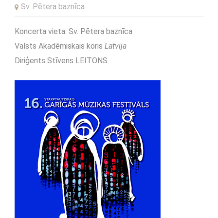
Sv. Pētera baznīca
Koncerta vieta: Sv. Pētera baznīca
Valsts Akadēmiskais koris
Latvija
Diriģents Stīvens LEITONS