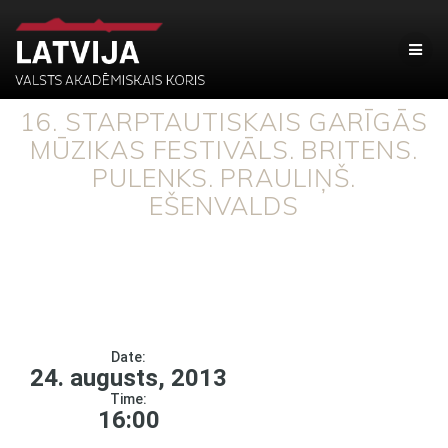
16. STARPTAUTISKAIS GARĪGĀS
MŪZIKAS FESTIVĀLS. BRITENS.
PULENKS. PRAULIŅŠ.
EŠENVALDS
Date:
24. augusts, 2013
Time:
16:00