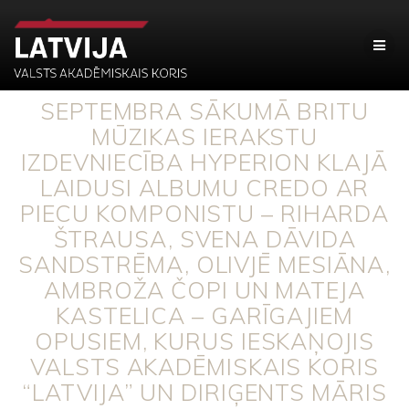
SEPTEMBRA SĀKUMĀ BRITU
MŪZIKAS IERAKSTU
IZDEVNIECĪBA HYPERION KLAJĀ
LAIDUSI ALBUMU CREDO AR
PIECU KOMPONISTU – RIHARDA
ŠTRAUSA, SVENA DĀVIDA
SANDSTRĒMA, OLIVJĒ MESIĀNA,
AMBROŽA ČOPI UN MATEJA
KASTELICA – GARĪGAJIEM
OPUSIEM, KURUS IESKAŅOJIS
VALSTS AKADĒMISKAIS KORIS
“LATVIJA” UN DIRIĢENTS MĀRIS