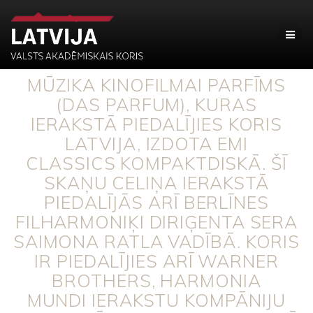
MŪZIKA KINOFILMAI PARFĪMS
(DAS PARFUM), KURAS
IERAKSTĀ PIEDALĪJIES KORIS
LATVIJA, IZDOTA EMI
CLASSICS KOMPAKTDISKĀ. ŠĪ
SKAŅU CELIŅA IERAKSTĀ
PIEDALĪJĀS ARĪ BERLĪNES
FILHARMONIĶI DIRIĢENTA SERA
SAIMONA RATLA VADĪBĀ. KORIS
IR PIEDALĪJIES ARĪ WARNER
BROTHERS, HARMONIA
MUNDI IERAKSTU KOMPĀNIJU