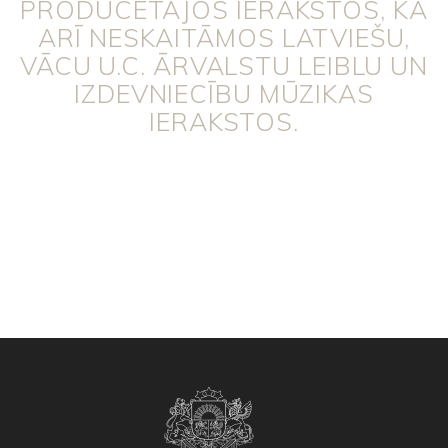
PRODUCĒTAJOS IERAKSTOS, KĀ
ARĪ NESKAITĀMOS LATVIEŠU,
VĀCU U.C. ĀRVALSTU LEIBLU UN
IZDEVNIECĪBU MŪZIKAS
IERAKSTOS.