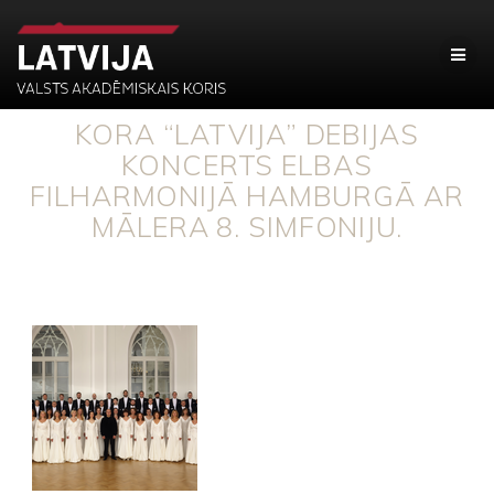
KORA “LATVIJA” DEBIJAS
KONCERTS ELBAS
FILHARMONIJĀ HAMBURGĀ AR
MĀLERA 8. SIMFONIJU.