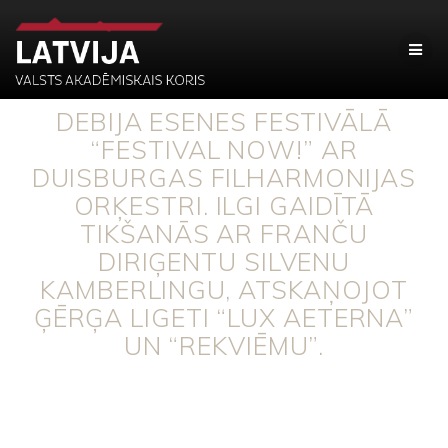
DEBIJA ESENES FESTIVĀLĀ
“FESTIVAL NOW!” AR
DUISBURGAS FILHARMONIJAS
ORĶESTRI. ILGI GAIDĪTĀ
TIKŠANĀS AR FRANČU
DIRIĢENTU SILVENU
KAMBERLINGU, ATSKAŅOJOT
ĢĒRĢA LIGETI “LUX AETERNA”
UN “REKVIĒMU”.