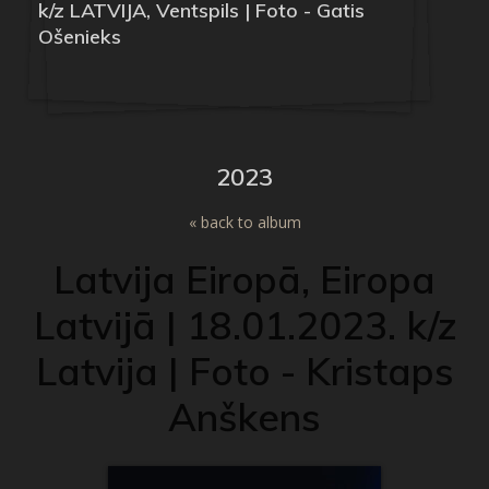
k/z LATVIJA, Ventspils | Foto - Gatis
Ošenieks
2023
« back to album
Latvija Eiropā, Eiropa
Latvijā | 18.01.2023. k/z
Latvija | Foto - Kristaps
Anškens