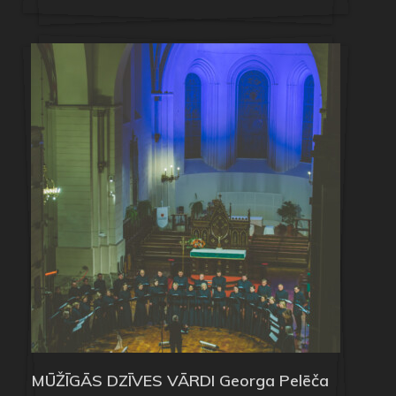
MŪŽĪGĀS DZĪVES VĀRDI Georga Pelēča