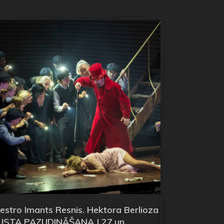
stro Imants Resnis. Hektora Berlioza
USTA PAZUDINĀŠANA | 27.un