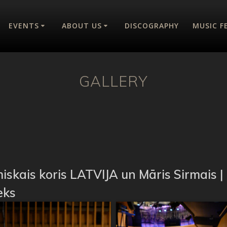
EVENTS
ABOUT US
DISCOGRAPHY
MUSIC F
GALLERY
skais koris LATVIJA un Māris Sirmais | 
eks