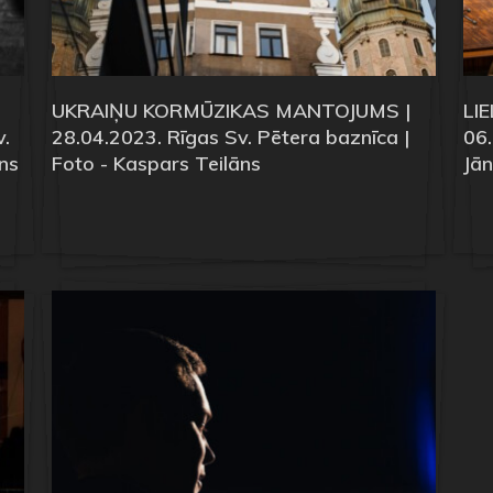
UKRAIŅU KORMŪZIKAS MANTOJUMS |
LI
.
28.04.2023. Rīgas Sv. Pētera baznīca |
06.
ns
Foto - Kaspars Teilāns
Jān