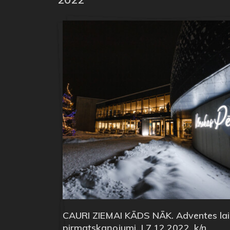
CAURI ZIEMAI KĀDS NĀK. Adventes la
pirmatskaņojumi. | 7.12.2022. k/n