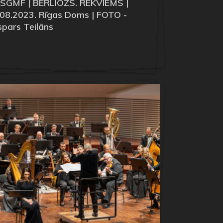
 SGMF | BERLIOZS. REKVIĒMS |
08.2023. Rīgas Doms | FOTO -
pars Teilāns