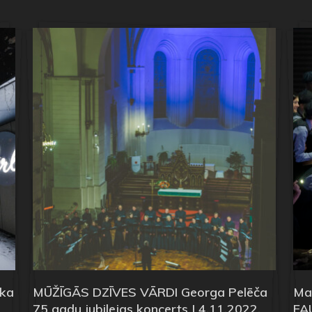
ika
MŪŽĪGĀS DZĪVES VĀRDI Georga Pelēča
Mae
75 gadu jubilejas koncerts | 4.11.2022.
FA